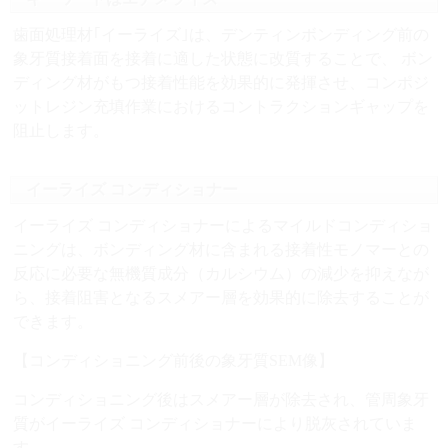
歯面処理材｢イーライズ｣は、デンティンボンディング前の
象牙質接着面を接着に適した状態に改質することで、 ボン
ディング材がもつ接着性能を効果的に発揮させ、コンポジ
ットレジン充填作業におけるコントラクションギャップを
阻止します。
イーライズ コンディショナー
イーライズ コンディショナーによるマイルドコンディショ
ニングは、ボンディング材に含まれる接着性モノマーとの
反応に必要な無機質成分（カルシウム）の減少を抑えなが
ら、接着阻害となるスメアー層を効果的に除去することが
できます。
【コンディショニング前後の象牙質SEM像】
コンディショニング後はスメアー層が除去され、管周象牙
質がイーライズ コンディショナーにより脱灰されていま
す。