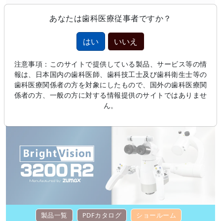
あなたは歯科医療従事者ですか？
MENU
はい
いいえ
トップページ
>
製品情報
>
注意事項：このサイトで提供している製品、サービス等の情
ブライトビジョン3200R2
報は、日本国内の歯科医師、歯科技工士及び歯科衛生士等の
歯科医療関係者の方を対象にしたもので、国外の歯科医療関
歯科用マイクロスコープ
係者の方、一般の方に対する情報提供のサイトではありませ
ん。
ブライトビジョン3200R2
製品一覧
PDFカタログ
ショールーム